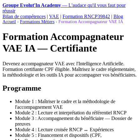
Groupe Evolut'In Academy
— L'audace qu'il vous faut pour
réussir
Bilan de compétences
|
VAE
|
Formation RNCP39842
|
Blog
Accueil
›
Formations Métiers
›
Formation Accompagnateur VAE IA
Formation Accompagnateur
VAE IA — Certifiante
Devenez accompagnateur VAE avec l'Intelligence Artificielle.
Formation certifiante CPF éligible. Maîtrisez le cadre réglementaire,
la méthodologie et les outils IA pour accompagner vos bénéficiaires.
Programme
Module 1 : Maîtriser le cadre et la méthodologie de
l'accompagnement VAE
Module 2 : Lecture et interprétation du référentiel RNCP
Module 3 : Accompagnement du bénéficiaire — Dossier de
preuves
Module 4 : Lecture croisée RNCP ↔ Expériences
Module 5 : Financement et dispositifs (CPF,