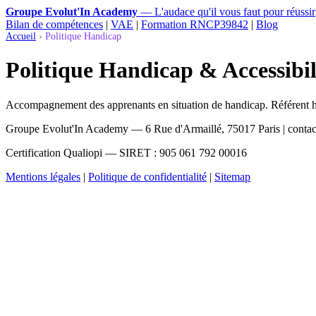
Groupe Evolut'In Academy
— L'audace qu'il vous faut pour réussir
Bilan de compétences
|
VAE
|
Formation RNCP39842
|
Blog
Accueil
›
Politique Handicap
Politique Handicap & Accessib
Accompagnement des apprenants en situation de handicap. Référent h
Groupe Evolut'In Academy — 6 Rue d'Armaillé, 75017 Paris | contac
Certification Qualiopi — SIRET : 905 061 792 00016
Mentions légales
|
Politique de confidentialité
|
Sitemap